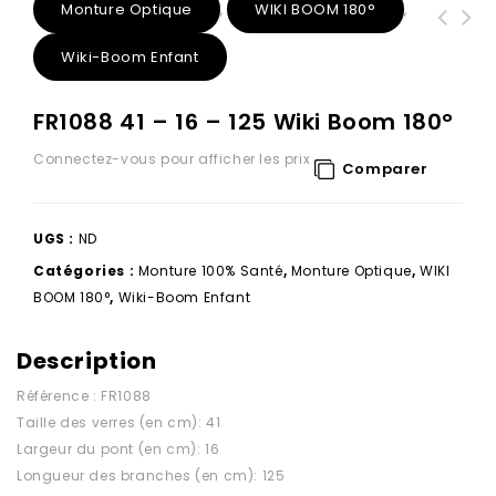
Monture Optique
WIKI BOOM 180°
,
,
Wiki-Boom Enfant
FR1088 41 – 16 – 125 Wiki Boom 180°
Connectez-vous pour afficher les prix
Comparer
UGS :
ND
Catégories :
Monture 100% Santé
,
Monture Optique
,
WIKI
BOOM 180°
,
Wiki-Boom Enfant
Description
Référence : FR1088
Taille des verres (en cm): 41
Largeur du pont (en cm): 16
Longueur des branches (en cm): 125