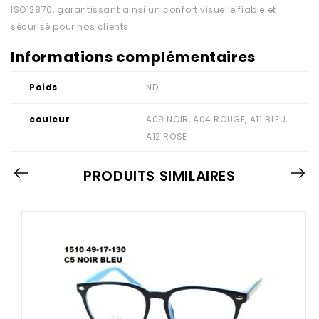
ISO12870, garantissant ainsi un confort visuelle fiable et
sécurisé pour nos clients.
Informations complémentaires
Poids
ND
couleur
A09 NOIR, A04 ROUGE, A11 BLEU,
A12 ROSE
PRODUITS SIMILAIRES