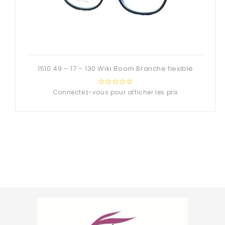
1510 49 – 17 – 130 Wiki Boom Branche flexible
Connectez-vous pour afficher les prix
0
out
of
5