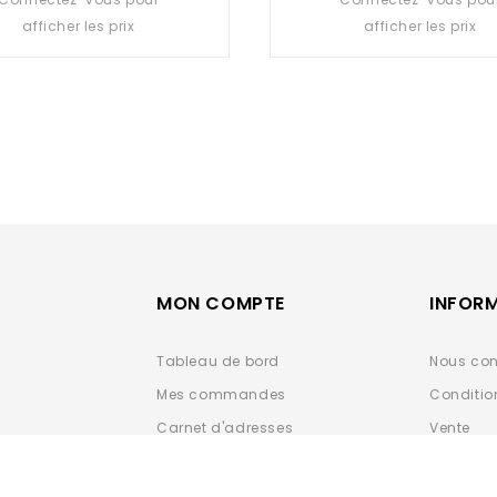
out
out
afficher les prix
afficher les prix
of
of
5
5
MON COMPTE
INFOR
Tableau de bord
Nous con
Mes commandes
Conditio
Carnet d'adresses
Vente
Détails du compte
Données 
ESPACE 