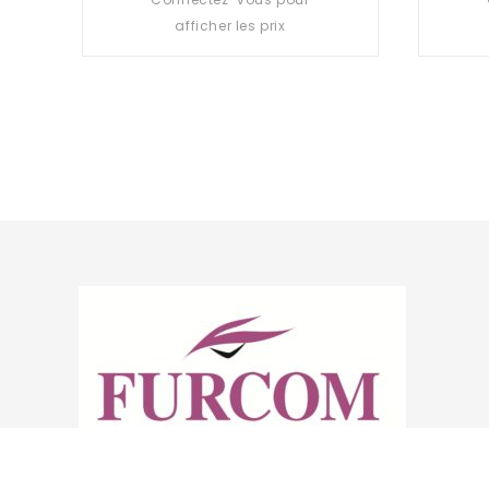
out
afficher les prix
of
5