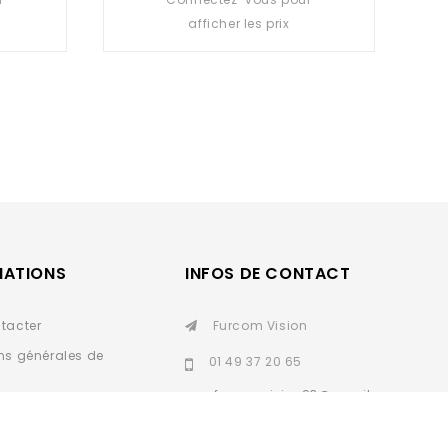
out
afficher les prix
of
5
MATIONS
INFOS DE CONTACT
tacter
Furcom Vision
ns générales de
01 49 37 20 65
furcomvision93@gmail.
personnelles
com
SAV