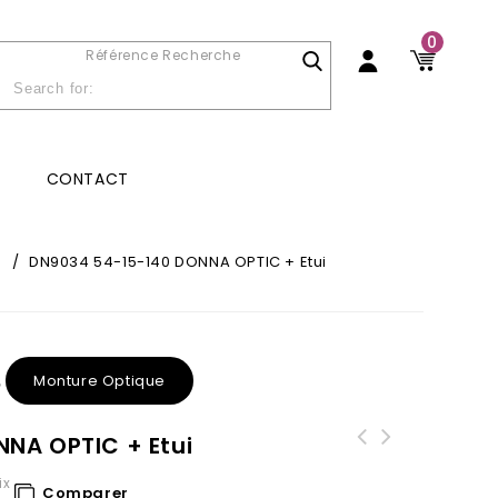
0
Référence Recherche
CONTACT
/
DN9034 54-15-140 DONNA OPTIC + Etui
Monture Optique
,
NA OPTIC + Etui
ix
Comparer