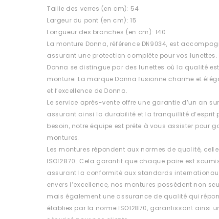
Taille des verres (en cm): 54
Largeur du pont (en cm): 15
Longueur des branches (en cm): 140
La monture Donna, référence DN9034, est accompagné
assurant une protection complète pour vos lunettes.
Donna se distingue par des lunettes où la qualité 
monture. La marque Donna fusionne charme et éléganc
et l’excellence de Donna.
Le service après-vente offre une garantie d’un an su
assurant ainsi la durabilité et la tranquillité d’esprit
besoin, notre équipe est prête à vous assister pour ga
montures.
Les montures répondent aux normes de qualité, celle
ISO12870. Cela garantit que chaque paire est soumis
assurant la conformité aux standards internationa
envers l’excellence, nos montures possèdent non se
mais également une assurance de qualité qui répon
établies par la norme ISO12870, garantissant ainsi un 