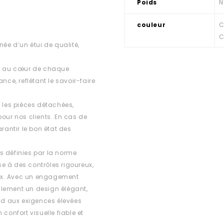
Poids
N
couleur
C
C
e d’un étui de qualité,
est au cœur de chaque
e, reflétant le savoir-faire
r les pièces détachées,
 pour nos clients. En cas de
rantir le bon état des
s définies par la norme
e à des contrôles rigoureux,
ux. Avec un engagement
ulement un design élégant,
d aux exigences élevées
confort visuelle fiable et