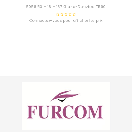
5058 50 – 18 – 137 Glaza-Deuzioo TR90
Connectez-vous pour afficher les prix
0
out
of
5