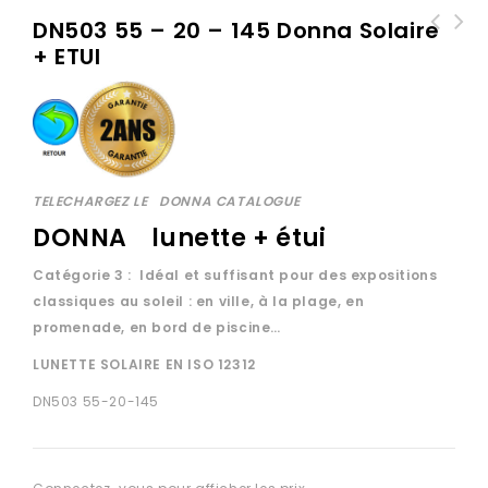
DN503 55 – 20 – 145 Donna Solaire
+ ETUI
DN504 60 - 19 - 142 Donna Solaire +
DN502 58 - 19 - 140 Donna Solaire +
ETUI
ETUI
TELECHARGEZ LE
DONNA CATALOGUE
DONNA
lunette + étui
Catégorie 3 : Idéal et suffisant pour des expositions
classiques au soleil : en ville, à la plage, en
promenade, en bord de piscine…
LUNETTE SOLAIRE EN ISO 12312
DN503 55-20-145