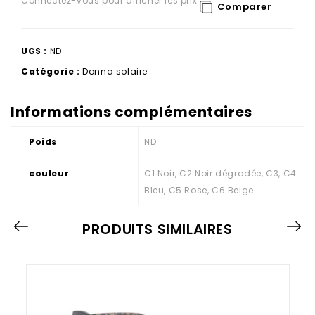
Connectez-vous pour afficher les prix
Comparer
UGS :
ND
Catégorie :
Donna solaire
Informations complémentaires
Poids
ND
couleur
C1 Noir, C2 Noir dégradée, C3, C4
Bleu, C5 Rose, C6 Beige
PRODUITS SIMILAIRES