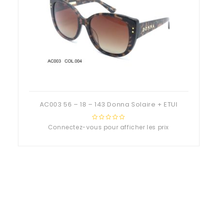
AC003 56 – 18 – 143 Donna Solaire + ETUI
Connectez-vous pour afficher les prix
0
out
of
5