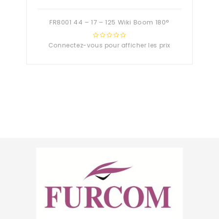
FR8001 44 – 17 – 125 Wiki Boom 180°
Connectez-vous pour afficher les prix
0
out
of
5