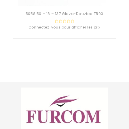
5058 50 – 18 – 137 Glaza-Deuzioo TR90
Connectez-vous pour afficher les prix
0
out
of
5