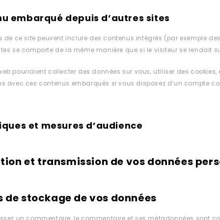
u embarqué depuis d’autres sites
es de ce site peuvent inclure des contenus intégrés (par exemple des
ites se comporte de la même manière que si le visiteur se rendait sur
web pourraient collecter des données sur vous, utiliser des cookies, 
ons avec ces contenus embarqués si vous disposez d’un compte conn
tiques et mesures d’audience
ation et transmission de vos données per
s de stockage de vos données
aissez un commentaire, le commentaire et ses métadonnées sont con