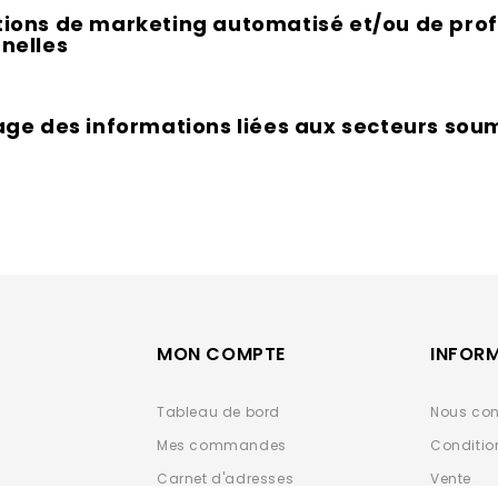
ions de marketing automatisé et/ou de profi
nelles
age des informations liées aux secteurs soum
MON COMPTE
INFOR
Tableau de bord
Nous con
Mes commandes
Conditio
Carnet d'adresses
Vente