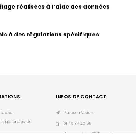
lage réalisées à l’aide des données
is à des régulations spécifiques
MATIONS
INFOS DE CONTACT
tacter
Furcom Vision
ns générales de
01 49 37 20 65
furcomvision93@gmail.