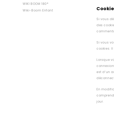
WIKI BOOM 180°
Cookie
Wiki-Boom Enfant
Si vous dé
des cookie
commentair
Si vous vo
cookies. I
Lorsque v
connexion 
est d’un a
déconnecte
En modifia
comprend a
jour.