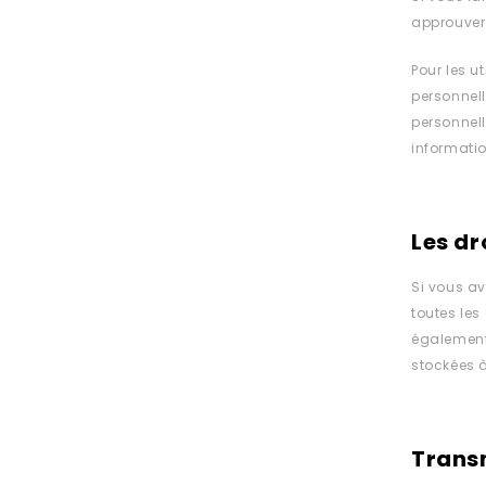
approuver
Pour les u
personnell
personnell
informati
Les dr
Si vous av
toutes les
également
stockées à
Trans