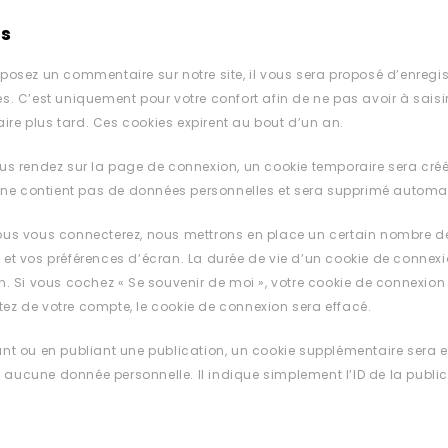
s
posez un commentaire sur notre site, il vous sera proposé d’enregi
s. C’est uniquement pour votre confort afin de ne pas avoir à sais
e plus tard. Ces cookies expirent au bout d’un an.
us rendez sur la page de connexion, un cookie temporaire sera créé
l ne contient pas de données personnelles et sera supprimé automa
ous vous connecterez, nous mettrons en place un certain nombre de
et vos préférences d’écran. La durée de vie d’un cookie de connexio
n. Si vous cochez « Se souvenir de moi », votre cookie de connexi
z de votre compte, le cookie de connexion sera effacé.
nt ou en publiant une publication, un cookie supplémentaire sera e
ucune donnée personnelle. Il indique simplement l’ID de la publica