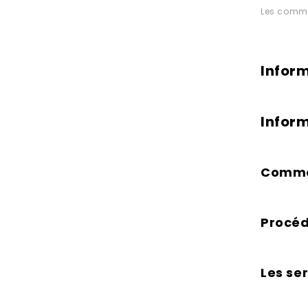
Les commen
Infor
Infor
Comme
Procéd
Les se