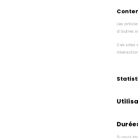
Conten
Les articl
d’autres s
Ces sites 
interacti
Statis
Utilis
Durée
Si vous l