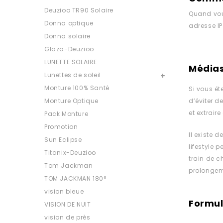
Deuzioo TR90 Solaire
Quand vous
Donna optique
adresse IP
Donna solaire
Glaza-Deuzioo
LUNETTE SOLAIRE
Média
Lunettes de soleil
Monture 100% Santé
Si vous êt
Monture Optique
d’éviter d
et extrair
Pack Monture
Promotion
Il existe
Sun Eclipse
lifestyle 
Titanix-Deuzioo
train de c
Tom Jackman
prolongem
TOM JACKMAN 180°
vision bleue
Formul
VISION DE NUIT
vision de près