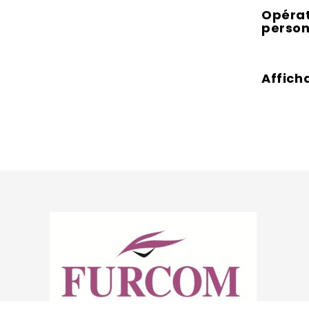
Opérat
person
Affich