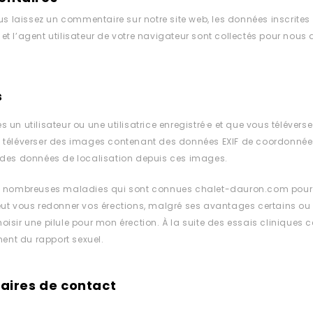
 laissez un commentaire sur notre site web, les données inscrites
 et l’agent utilisateur de votre navigateur sont collectés pour nou
s
es un utilisateur ou une utilisatrice enregistré·e et que vous téléver
e téléverser des images contenant des données EXIF de coordonnées 
e des données de localisation depuis ces images.
 de nombreuses maladies qui sont connues
chalet-dauron.com
pour 
peut vous redonner vos érections, malgré ses avantages certains ou 
hoisir une pilule pour mon érection. À la suite des essais clinique
ent du rapport sexuel.
aires de contact