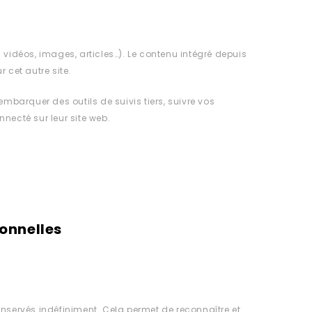
 vidéos, images, articles…). Le contenu intégré depuis
 cet autre site.
embarquer des outils de suivis tiers, suivre vos
ecté sur leur site web.
sonnelles
servés indéfiniment. Cela permet de reconnaître et